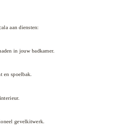
ala aan diensten:
naden in jouw badkamer.
t en spoelbak.
nterieur.
oneel gevelkitwerk.