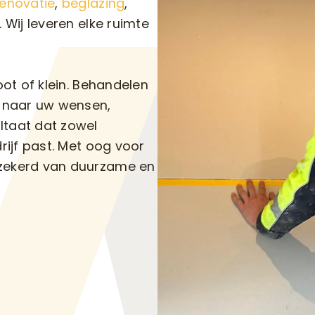
renovatie
,
beglazing
,
. Wij leveren elke ruimte
oot of klein. Behandelen
n naar uw wensen,
ltaat dat zowel
rijf past. Met oog voor
rzekerd van duurzame en