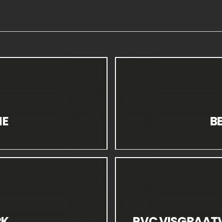
IE
B
RK
PVC VISGRAATV