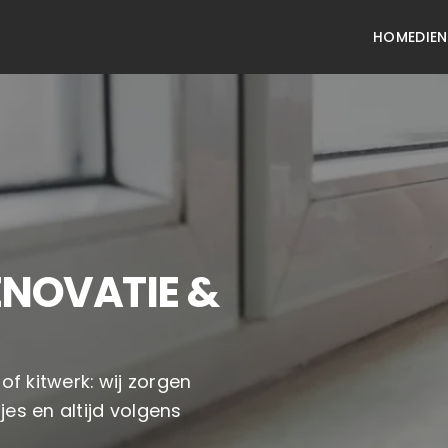
HOME
DIE
NOVATIE &
of kitwerk: wij zorgen
es en altijd volgens