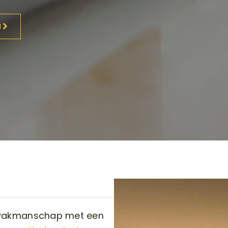
N
 vakmanschap met een