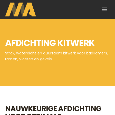
AFDICHTING KITWERK
Strak, waterdicht en duurzaam kitwerk voor badkamers,
ramen, vloeren en gevels.
NAUWKEURIGE AFDICHTING